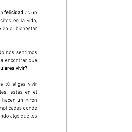
La 
felicidad
 es un 
tos en la vida, 
en el bienestar 
 o de creer que lo tenemos todo nos sentimos 
a encontrar que 
uieres vivir?
 tú eliges vivir 
s, estás en el 
 hacen un «iron 
mplicadas donde 
ndo algo que les 