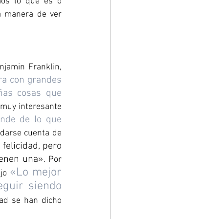
os lo que es o 
a manera de ver 
jamin Franklin, 
a con grandes 
ñas cosas que 
 muy interesante 
ende de lo que 
o darse cuenta de 
elicidad, pero 
ienen una»
. Por 
«Lo mejor 
jo 
uir siendo 
dad se han dicho 