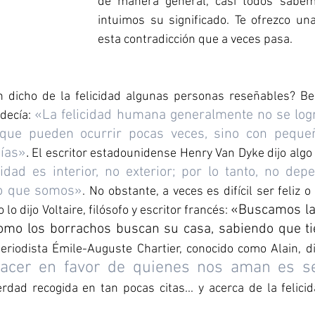
de manera general, casi todos sabem
intuimos su significado. Te ofrezco un
esta contradicción que a veces pasa.
 dicho de la felicidad algunas personas reseñables? Ben
«La felicidad humana generalmente no se logr
 decía: 
 que pueden ocurrir pocas veces, sino con peque
días»
.
 El escritor estadounidense Henry Van Dyke dijo algo
cidad es interior, no exterior; por lo tanto, no dep
lo que somos»
. No obstante, a veces es difícil ser feliz 
«Buscamos la f
 lo dijo Voltaire, filósofo y escritor francés: 
como los borrachos buscan su casa, sabiendo que t
 periodista Émile-Auguste Chartier, conocido como Alain, di
cer en favor de quienes nos aman es seg
rdad recogida en tan pocas citas... y acerca de la felici