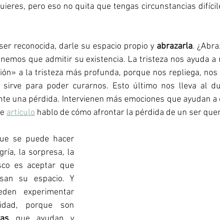
quieres, pero eso no quita que tengas circunstancias difíc
ser reconocida, darle su espacio propio y 
abrazarla
. ¿Abra
nemos que admitir su existencia. La tristeza nos ayuda a 
ón» a la tristeza más profunda, porque nos repliega, nos
sirve para poder curarnos. Esto último nos lleva al du
nte una pérdida. Intervienen más emociones que ayudan a 
e 
artículo
 hablo de cómo afrontar la pérdida de un ser quer
que se puede hacer 
gría, la sorpresa, la 
sco es aceptar que 
san su espacio. Y 
den experimentar 
dentro de la felicidad, porque son 
vas
 que ayudan y 