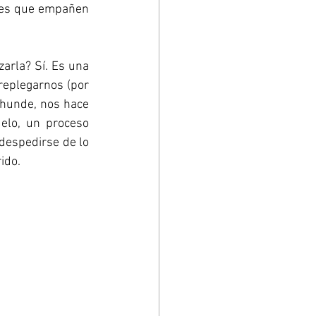
iles que empañen 
zarla? Sí. Es una 
replegarnos (por 
 hunde, nos hace 
elo, un proceso 
despedirse de lo 
ido.