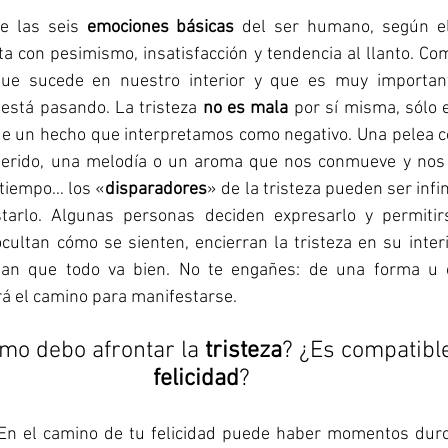
e las seis 
emociones básicas
 del ser humano, según el
a con pesimismo, insatisfacción y tendencia al llanto. Co
ue sucede en nuestro interior y que es muy important
stá pasando. La tristeza 
no es mala
 por sí misma, sólo 
 un hecho que interpretamos como negativo. Una pelea con
uerido, una melodía o un aroma que nos conmueve y nos 
tiempo… los «
disparadores
» de la tristeza pueden ser infini
arlo. Algunas personas deciden expresarlo y permitirse
 ocultan cómo se sienten, encierran la tristeza en su interi
an que todo va bien. No te engañes: de una forma u otr
á el camino para manifestarse.
mo debo afrontar la 
tristeza
? ¿Es compatible
felicidad
? 
 En el camino de tu felicidad puede haber momentos duro