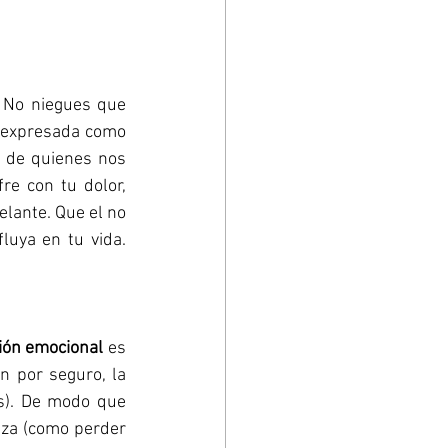
 No niegues que 
o expresada como 
 de quienes nos 
re con tu dolor, 
lante. Que el no 
uya en tu vida. 
ión emocional
 es 
n por seguro, la 
s). De modo que 
eza (como perder 