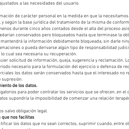
ajustados a las necesidades del usuario.
ación de carácter personal en la medida en que la necesitamos a 
 y según la base jurídica del tratamiento de la misma de conformi
enos durante cinco años contados desde el alta del proceso asiste
quedarían conservados pero bloqueados hasta que terminase la obli
e mantendrá la información debidamente bloqueada, sin darle nin
lamaciones o pueda derivarse algún tipo de responsabilidad judicia
 lo cual sea necesaria su recuperación.
quier solicitud de información, queja, sugerencia y reclamación.
eriodo necesario para la formulación del ejercicio o defensa de r
iales los datos serán conservados hasta que el interesado no re
o supresión.
miento de los datos.
gatorios para poder contratar los servicios que se ofrecen, en el c
 datos supondría la imposibilidad de comenzar una relación terapé
s salvo obligación legal.
 que nos facilitas
tificar los datos que no sean correctos, suprimir cuando, entre o